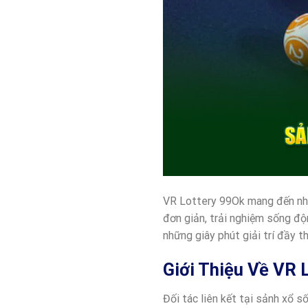
VR Lottery
99Ok
mang đến nhữ
đơn giản, trải nghiệm sống độ
những giây phút giải trí đầy t
Giới Thiệu Về VR 
Đối tác liên kết tại sảnh xổ 