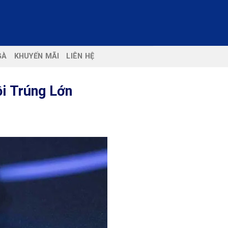
GÀ
KHUYẾN MÃI
LIÊN HỆ
i Trúng Lớn