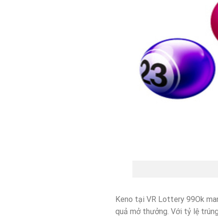
Keno tại VR Lottery 99Ok mang
quả mở thưởng. Với tỷ lệ trún