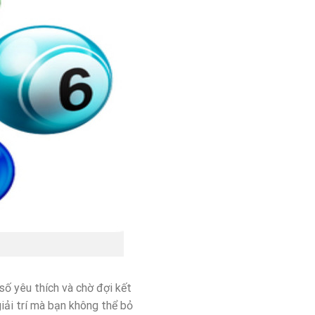
số yêu thích và chờ đợi kết
iải trí mà bạn không thể bỏ