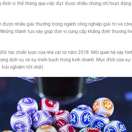
định vị thế thông qua việc đạt được nhiều chứng chỉ hoạt động
 được nhiều giải thưởng trong ngành công nghiệp giải trí và công
 Những thành tựu này giúp đơn vị cung cấp khẳng định thương hiệ
đối tác chiến lược của nhà cái từ năm 2018. Mối quan hệ này hì
ợng dịch vụ và sự minh bạch trong kinh doanh. Mục đích của sự 
 trải nghiệm tốt nhất.