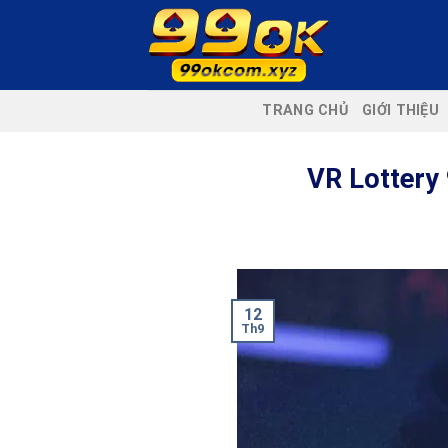
Skip
to
content
TRANG CHỦ
GIỚI THIỆU
VR Lottery
12
Th9