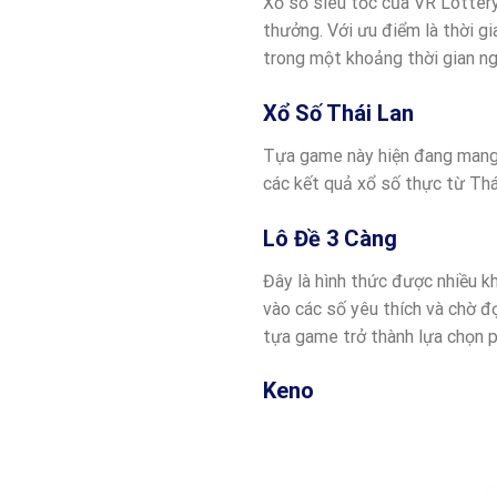
Xổ số siêu tốc của VR Lottery
thưởng. Với ưu điểm là thời gi
trong một khoảng thời gian ng
Xổ Số Thái Lan
Tựa game này hiện đang mang đ
các kết quả xổ số thực từ Thái
Lô Đề 3 Càng
Đây là hình thức được nhiều k
vào các số yêu thích và chờ đ
tựa game trở thành lựa chọn ph
Keno