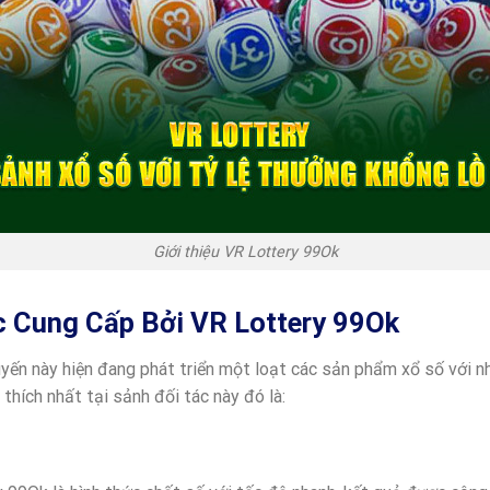
Giới thiệu VR Lottery 99Ok
c Cung Cấp Bởi VR Lottery 99Ok
yến này hiện đang phát triển một loạt các sản phẩm xổ số với nh
thích nhất tại sảnh đối tác này đó là: