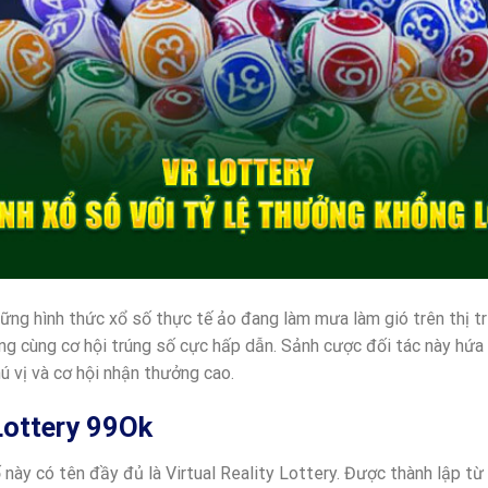
ng hình thức xổ số thực tế ảo đang làm mưa làm gió trên thị trư
ng cùng cơ hội trúng số cực hấp dẫn. Sảnh cược đối tác này hứa
hú vị và cơ hội nhận thưởng cao.
Lottery 99Ok
số này có tên đầy đủ là Virtual Reality Lottery. Được thành lập 