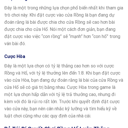
Đây là một trong những lựa chọn phổ biến nhất khi tham gia
trò chơi này. Khi đặt cược vào cửa Rồng là bạn đang dự
đoán rằng lá bài được chia cho cửa Rồng sẽ cao hơn bài
được chia cho cửa Hổ. Nói một cách đơn giản, bạn đang
đặt cược vào việc “con rồng” sẽ “mạnh” hơn “con hổ” trong
ván bài đó.
Cược Hòa
Đây là một lựa chọn có tỷ lệ thắng cao hơn so với cược
Rồng và Hổ, với tỷ lệ thưởng lên đến 1:8. Khi bạn đặt cược
vào cửa Hòa, bạn đang dự đoán rằng lá bài của cửa Rồng và
cửa Hổ sẽ có giá trị bằng nhau. Cược Hòa trong game là
một lựa chọn hấp dẫn với tỷ lệ trả thưởng cao, nhưng đi
kèm với đó là rủi ro rất lớn. Trước khi quyết định đặt cược
vào cửa này, bạn nên cân nhắc kỹ lưỡng và tìm hiểu kỹ về
luật chơi cũng như các quy định của nhà cái.