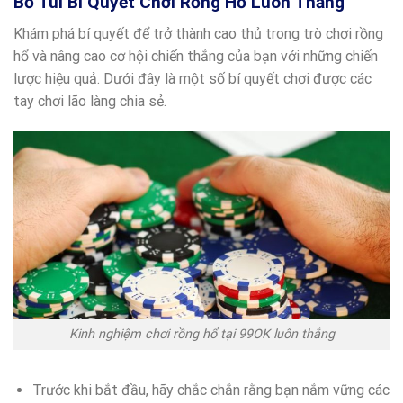
Bỏ Túi Bí Quyết Chơi Rồng Hổ Luôn Thắng
Khám phá bí quyết để trở thành cao thủ trong trò chơi rồng
hổ và nâng cao cơ hội chiến thắng của bạn với những chiến
lược hiệu quả. Dưới đây là một số bí quyết chơi được các
tay chơi lão làng chia sẻ.
Kinh nghiệm chơi rồng hổ tại 99OK luôn thắng
Trước khi bắt đầu, hãy chắc chắn rằng bạn nắm vững các