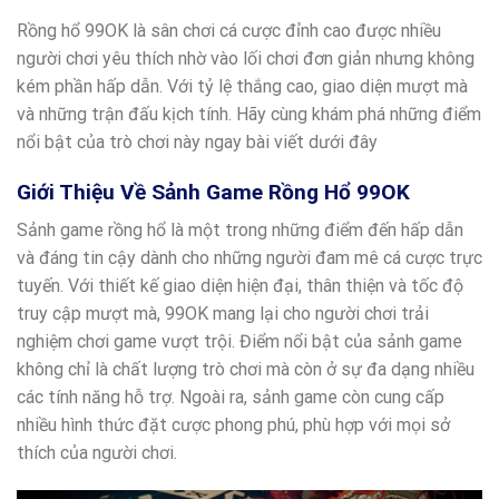
Rồng hổ 99OK là sân chơi cá cược đỉnh cao được nhiều
người chơi yêu thích nhờ vào lối chơi đơn giản nhưng không
kém phần hấp dẫn. Với tỷ lệ thắng cao, giao diện mượt mà
và những trận đấu kịch tính. Hãy cùng khám phá những điểm
nổi bật của trò chơi này ngay bài viết dưới đây
Giới Thiệu Về Sảnh Game Rồng Hổ 99OK
Sảnh game rồng hổ là một trong những điểm đến hấp dẫn
và đáng tin cậy dành cho những người đam mê cá cược trực
tuyến. Với thiết kế giao diện hiện đại, thân thiện và tốc độ
truy cập mượt mà, 99OK mang lại cho người chơi trải
nghiệm chơi game vượt trội. Điểm nổi bật của sảnh game
không chỉ là chất lượng trò chơi mà còn ở sự đa dạng nhiều
các tính năng hỗ trợ. Ngoài ra, sảnh game còn cung cấp
nhiều hình thức đặt cược phong phú, phù hợp với mọi sở
thích của người chơi.