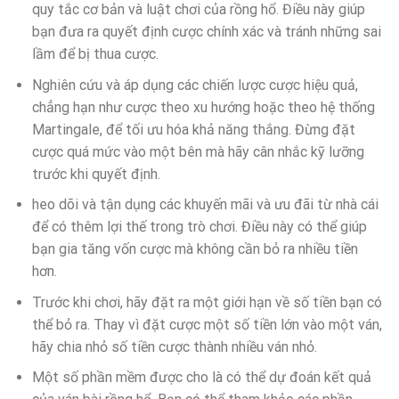
quy tắc cơ bản và luật chơi của rồng hổ. Điều này giúp
bạn đưa ra quyết định cược chính xác và tránh những sai
lầm để bị thua cược.
Nghiên cứu và áp dụng các chiến lược cược hiệu quả,
chẳng hạn như cược theo xu hướng hoặc theo hệ thống
Martingale, để tối ưu hóa khả năng thắng. Đừng đặt
cược quá mức vào một bên mà hãy cân nhắc kỹ lưỡng
trước khi quyết định.
heo dõi và tận dụng các khuyến mãi và ưu đãi từ nhà cái
để có thêm lợi thế trong trò chơi. Điều này có thể giúp
bạn gia tăng vốn cược mà không cần bỏ ra nhiều tiền
hơn.
Trước khi chơi, hãy đặt ra một giới hạn về số tiền bạn có
thể bỏ ra. Thay vì đặt cược một số tiền lớn vào một ván,
hãy chia nhỏ số tiền cược thành nhiều ván nhỏ.
Một số phần mềm được cho là có thể dự đoán kết quả