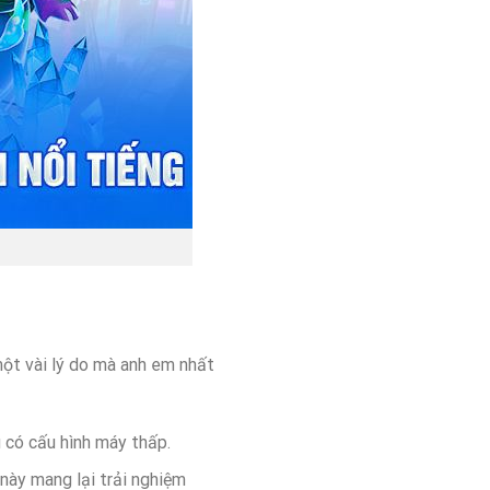
một vài lý do mà anh em nhất
 có cấu hình máy thấp.
này mang lại trải nghiệm