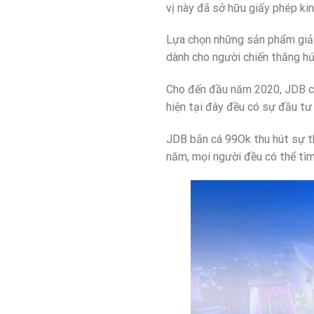
vị này đã sở hữu giấy phép ki
Lựa chọn những sản phẩm giải 
dành cho người chiến thắng hứ
Cho đến đầu năm 2020, JDB ch
hiện tại đây đều có sự đầu tư t
JDB bắn cá 99Ok thu hút sự th
năm, mọi người đều có thể tìm