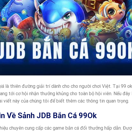
 là thiên đường giải trí dành cho cho người chơi Việt. Tại
99 o
g tới cơ hội nhận thưởng khủng cho toàn bộ hội viên. Nếu đây l
i viết này của chúng tôi để biết thêm các thông tin quan trọng.
in Về Sảnh JDB Bắn Cá 99Ok
hiệu chuyên cung cấp các game bắn cá đổi thưởng hấp dẫn. Đượ