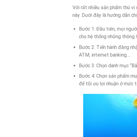
Với rất nhiều sản phẩm thú vị
này. Dưới đây là hướng dẫn ch
Bước 1: Đầu tiên, mọi ngườ
cho hệ thống những thông t
Bước 2: Tiến hành đăng nhậ
ATM, internet banking….
Bước 3: Chọn danh mục “Bắn
Bước 4: Chọn sản phẩm muốn
để tối ưu lợi nhuận ở mức t