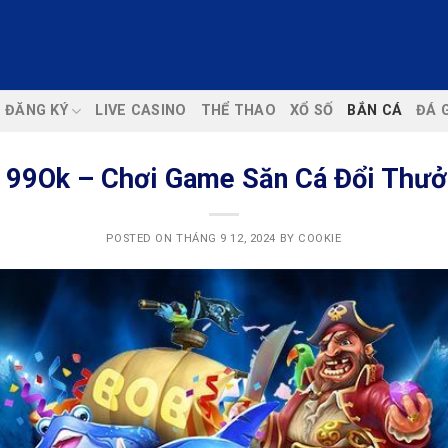
ĐĂNG KÝ
LIVE CASINO
THỂ THAO
XỔ SỐ
BẮN CÁ
ĐÁ 
 99Ok – Chơi Game Săn Cá Đổi Thưở
POSTED ON
THÁNG 9 12, 2024
BY
COOKIE