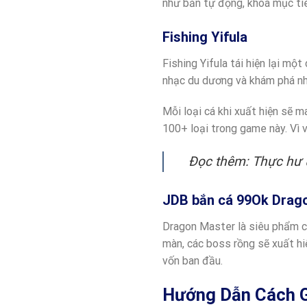
như bắn tự động, khoá mục tiê
Fishing Yifula
Fishing Yifula tái hiện lại mộ
nhạc du dương và khám phá nhữ
Mỗi loại cá khi xuất hiện sẽ 
100+ loại trong game này. Vì v
Đọc thêm: Thực hư
JDB bắn cá 99Ok Drag
Dragon Master là siêu phẩm có
màn, các boss rồng sẽ xuất hi
vốn ban đầu.
Hướng Dẫn Cách G