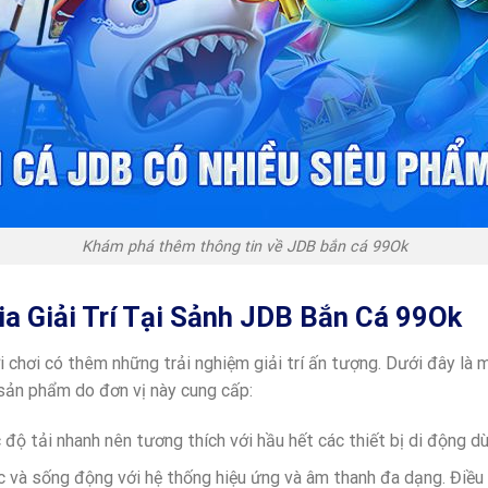
Khám phá thêm thông tin về JDB bắn cá 99Ok
a Giải Trí Tại Sảnh JDB Bắn Cá 99Ok
chơi có thêm những trải nghiệm giải trí ấn tượng. Dưới đây là 
sản phẩm do đơn vị này cung cấp:
độ tải nhanh nên tương thích với hầu hết các thiết bị di động dù
ực và sống động với hệ thống hiệu ứng và âm thanh đa dạng. Điều 