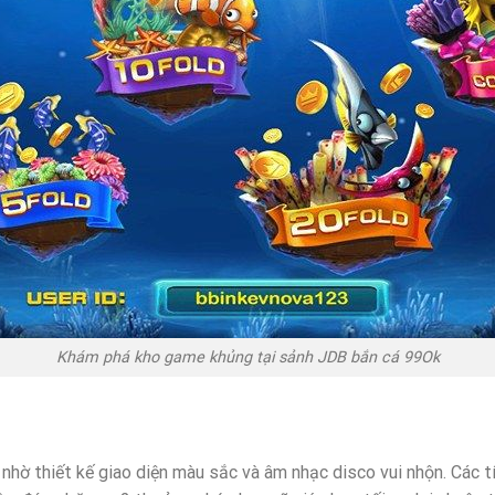
Khám phá kho game khủng tại sảnh JDB bắn cá 99Ok
hờ thiết kế giao diện màu sắc và âm nhạc disco vui nhộn. Các t