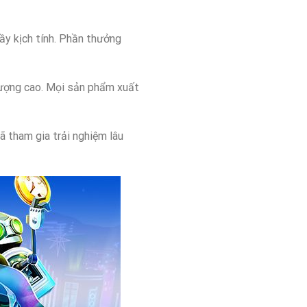
ầy kịch tính. Phần thưởng
lượng cao. Mọi sản phẩm xuất
ã tham gia trải nghiệm lâu